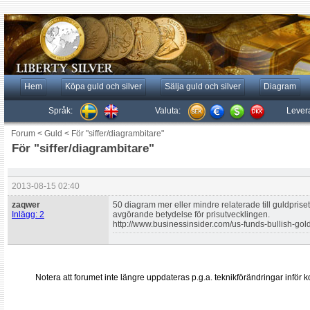
Hem
Köpa guld och silver
Sälja guld och silver
Diagram
Språk:
Valuta:
Lever
Forum
<
Guld
<
För "siffer/diagrambitare"
För "siffer/diagrambitare"
2013-08-15 02:40
zaqwer
50 diagram mer eller mindre relaterade till guldprise
Inlägg: 2
avgörande betydelse för prisutvecklingen.
http://www.businessinsider.com/us-funds-bullish-gol
Notera att forumet inte längre uppdateras p.g.a. teknikförändringar inf