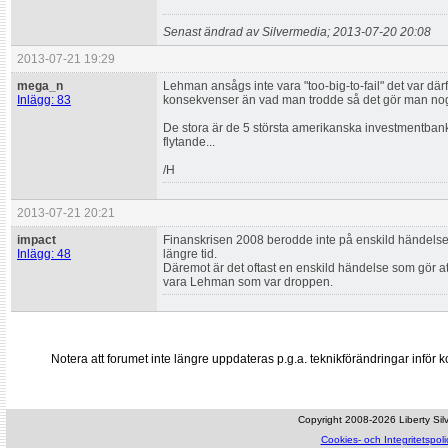
Senast ändrad av Silvermedia; 2013-07-20 20:08
2013-07-21 19:29
mega_n
Lehman ansågs inte vara "too-big-to-fail" det var där
Inlägg: 83
konsekvenser än vad man trodde så det gör man nog
De stora är de 5 största amerikanska investmentbanke
flytande...
/H
2013-07-21 20:21
impact
Finanskrisen 2008 berodde inte på enskild händelse
Inlägg: 48
längre tid.
Däremot är det oftast en enskild händelse som gör att 
vara Lehman som var droppen.
Notera att forumet inte längre uppdateras p.g.a. teknikförändringar inf
Copyright 2008-2026 Liberty Silve
Cookies- och Integritetspoli