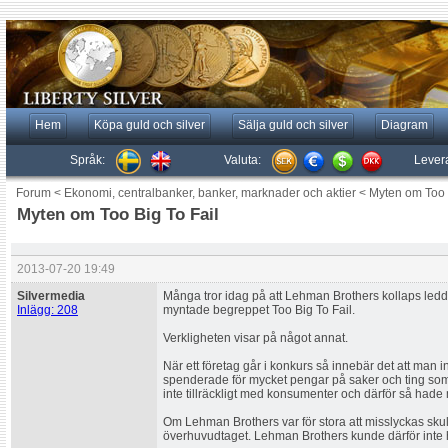
Hem
Köpa guld och silver
Sälja guld och silver
Diagram
Språk:
Valuta:
Lever
Forum
<
Ekonomi, centralbanker, banker, marknader och aktier
<
Myten om Too 
Myten om Too Big To Fail
2013-07-20 19:49
Silvermedia
Många tror idag på att Lehman Brothers kollaps ledde
Inlägg: 208
myntade begreppet Too Big To Fail.
Verkligheten visar på något annat.
När ett företag går i konkurs så innebär det att man i
spenderade för mycket pengar på saker och ting som 
inte tillräckligt med konsumenter och därför så hade 
Om Lehman Brothers var för stora att misslyckas sku
överhuvudtaget. Lehman Brothers kunde därför inte h