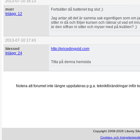
2013-07-10 16:13
morr
Fortsätter då batteriet tog slut ;)
Inlägg: 12
Jag antar att det är samma sak egentligen som om jag
sitter ni då och följer kursen och räknar ut vad ert 
är den siffran ni sitter och myser med på kvällen? ;)
2013-07-10 17:43
blessed
http://pricedingold.com
Inlägg: 24
Titta på denna hemsida
Notera att forumet inte längre uppdateras p.g.a. teknikförändringar inf
Copyright 2008-2026 Liberty Silve
Cookies- och Integritetspoli