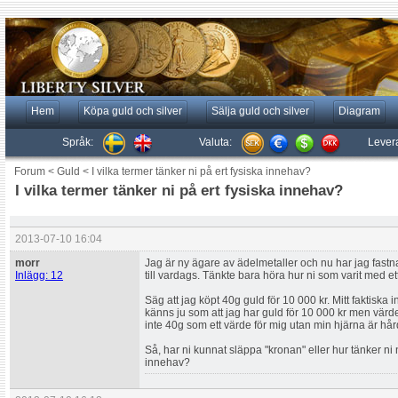
Hem
Köpa guld och silver
Sälja guld och silver
Diagram
Språk:
Valuta:
Lever
Forum
<
Guld
<
I vilka termer tänker ni på ert fysiska innehav?
I vilka termer tänker ni på ert fysiska innehav?
2013-07-10 16:04
morr
Jag är ny ägare av ädelmetaller och nu har jag fastna
Inlägg: 12
till vardags. Tänkte bara höra hur ni som varit med ett
Säg att jag köpt 40g guld för 10 000 kr. Mitt faktiska 
känns ju som att jag har guld för 10 000 kr men värde
inte 40g som ett värde för mig utan min hjärna är hår
Så, har ni kunnat släppa "kronan" eller hur tänker ni n
innehav?