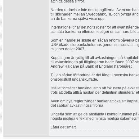
att hitta dessa siffror.
Nordea redovisar inte ens uppgifterna. Även om banker
till skillnaden mellan Swedbank/SHB och övriga är d
än de bankerna själva visar upp.
Internationellt har det höjts röster för att ovanståen
att mäta bankerna eftersom det ger en sannare bild av 
Som en händelse skulle en sådan reform påverka ban
USA ökade storbankchefernas genomsnittsersättning fr
miljoner dollar 2007.
Kopplingen är tydlig till att avkastningen på kapitale
till avkastningen på tillgångarna hade lönen 2007 st
Andrew Haldane på Bank of England häromåret.
Till en sådan förändring är det långt. I svenska banke
omsorgsfullt undanskuffade.
Istället fortsätter bankindustrin att fokusera på avka
trots att detta alltså nästan per definition stimulerar e
Även om nya regler tvingar banker att öka sitt kapita
det sabbar avkastningssiffrorna.
Ungefär som att ge de anställda i kontrollrummet på 
högsta möjliga effekt med minsta möjliga säkerhetsm
Låter det smart