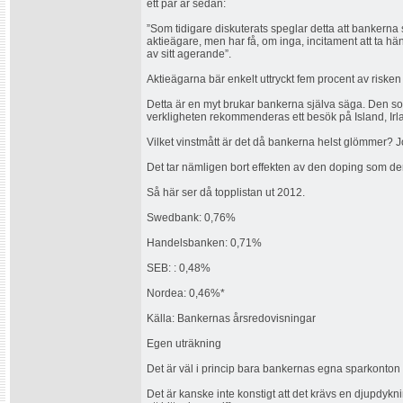
ett par år sedan:
”Som tidigare diskuterats speglar detta att bankerna s
aktieägare, men har få, om inga, incitament att ta h
av sitt agerande”.
Aktieägarna bär enkelt uttryckt fem procent av risken
Detta är en myt brukar bankerna själva säga. Den so
verkligheten rekommenderas ett besök på Island, Irla
Vilket vinstmått är det då bankerna helst glömmer? J
Det tar nämligen bort effekten av den doping som de
Så här ser då topplistan ut 2012.
Swedbank: 0,76%
Handelsbanken: 0,71%
SEB: : 0,48%
Nordea: 0,46%*
Källa: Bankernas årsredovisningar
Egen uträkning
Det är väl i princip bara bankernas egna sparkonton
Det är kanske inte konstigt att det krävs en djupdykni