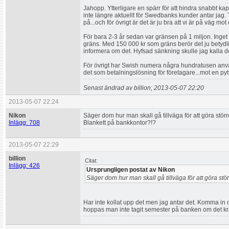
Jahopp. Ytterligare en spärr för att hindra snabbt kap
inte längre aktuellt för Swedbanks kunder antar jag. T
på...och för övrigt är det är ju bra att vi är på väg mot
För bara 2-3 år sedan var gränsen på 1 miljon. Ing
gräns. Med 150 000 kr som gräns berör det ju betydli
informera om det. Hyfsad sänkning skulle jag kalla d
För övrigt har Swish numera några hundratusen använ
det som betalningslösning för företagare...mot en pytte
Senast ändrad av billion; 2013-05-07 22:20
2013-05-07 22:24
Nikon
Säger dom hur man skall gå tillväga för att göra stör
Inlägg: 708
Blankett på bankkontor?!?
2013-05-07 22:29
billion
Citat:
Inlägg: 426
Ursprungligen postat av Nikon
Säger dom hur man skall gå tillväga för att göra stö
Har inte kollat upp det men jag antar det. Komma in o
hoppas man inte tagit semester på banken om det krä