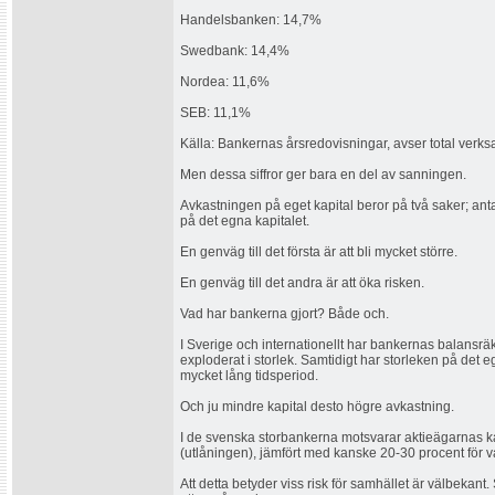
Handelsbanken: 14,7%
Swedbank: 14,4%
Nordea: 11,6%
SEB: 11,1%
Källa: Bankernas årsredovisningar, avser total verk
Men dessa siffror ger bara en del av sanningen.
Avkastningen på eget kapital beror på två saker; anta
på det egna kapitalet.
En genväg till det första är att bli mycket större.
En genväg till det andra är att öka risken.
Vad har bankerna gjort? Både och.
I Sverige och internationellt har bankernas balansr
exploderat i storlek. Samtidigt har storleken på det eg
mycket lång tidsperiod.
Och ju mindre kapital desto högre avkastning.
I de svenska storbankerna motsvarar aktieägarnas kap
(utlåningen), jämfört med kanske 20-30 procent för v
Att detta betyder viss risk för samhället är välbekant