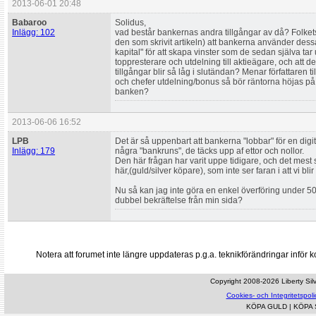
2013-06-01 20:48
Babaroo
Solidus,
Inlägg: 102
vad består bankernas andra tillgångar av då? Folkets
den som skrivit artikeln) att bankerna använder dessa
kapital" för att skapa vinster som de sedan själva tar 
toppresterare och utdelning till aktieägare, och att d
tillgångar blir så låg i slutändan? Menar författaren till
och chefer utdelning/bonus så bör räntorna höjas på b
banken?
2013-06-06 16:52
LPB
Det är så uppenbart att bankerna "lobbar" för en dig
Inlägg: 179
några "bankruns", de täcks upp af ettor och nollor.
Den här frågan har varit uppe tidigare, och det mest s
här,(guld/silver köpare), som inte ser faran i att vi blir
Nu så kan jag inte göra en enkel överföring under 500
dubbel bekräftelse från min sida?
Notera att forumet inte längre uppdateras p.g.a. teknikförändringar inf
Copyright 2008-2026 Liberty Silve
Cookies- och Integritetspoli
KÖPA GULD
|
KÖPA 