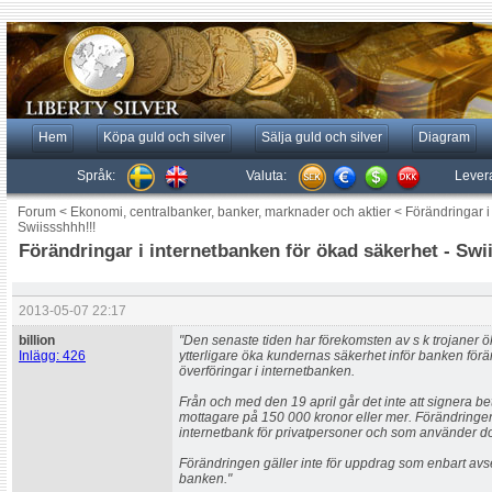
Hem
Köpa guld och silver
Sälja guld och silver
Diagram
Språk:
Valuta:
Lever
Forum
<
Ekonomi, centralbanker, banker, marknader och aktier
<
Förändringar i
Swiissshhh!!!
Förändringar i internetbanken för ökad säkerhet - Swi
2013-05-07 22:17
billion
"Den senaste tiden har förekomsten av s k trojaner ök
Inlägg: 426
ytterligare öka kundernas säkerhet inför banken förä
överföringar i internetbanken.
Från och med den 19 april går det inte att signera bet
mottagare på 150 000 kronor eller mer. Förändringe
internetbank för privatpersoner och som använder 
Förändringen gäller inte för uppdrag som enbart avs
banken."