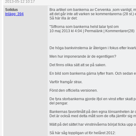
2013-05-12 10:17
Solidus
Bra artikel om bankerna av Cervenka ,som vanligt, m
Inlägg: 394
att det går inte att varken se kommentarerna (28 st.)
Så här illa är det:
"Siffrorna som bankerna helst talar tyst om
10 maj 2013 kl 4:04 | Permalänk | Kommentarer(28)
De höga bankvinsterna är återigen i fokus efter kvar
Men hur imponerande är de egentligen?
Det finns olika sätt att se på saken.
En bild som bankerna gärna lyfter fram. Och sedan e
Varför framgår strax.
Först den officiella versionen.
De fyra storbankerna gjorde ifjol en vinst efter skatt 
del pengar.
Bankernas favoritmått på den egna lönsamheten är d
Det är också med detta mått som de ofta jämför sig 
Mätt på det sättet har vinstnivåerna börjat ticka upp or
Så här såg toppligan ut för helåret 2012: