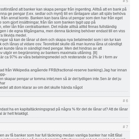
# 5
missförstånd att banker kan skapa pengar från ingenting. Alltså att en bank på
unna ge pengar (t.ex. sedlar och mynt) till en låntagare utan att själv behöva
rån annat konto. Banken kan bara låna ut pengar som den har från eget
re som gjort insättningar, från lån som banken tagit upp på
ller lån från centralbanken. Det måste alltså alltid finnas fullständig
ngen i de egna tillgångarna, men denna täckning behöver endast till en viss
ra likvida medel.
engar så kan de lånar ut dem och skapa nya betalmedel som i sin tur kan
k och lånas ut vidare osv. Teoretiskt skulle då man kunna låna ut oändligt
 kunde låna in oändligt med pengar. Men det hindras av att
av utgör en begränsning av bankers maximala utlåning. [8]
är ca 97% av våra betalningsmedel och resterande ca 3% är i form av
ad från Wikipedia angående FRB(fractional-reserve banking).Jag har innan
 upp-
en skapar pengar ur tomma intet,men så är det tydligen inte.Sen är det ju
har
medel att dom klarar av om det skulle hända något
# 6
ast ha en kapitaltäckningsgrad på några % för det de lånar ut? Att de lånar
l är helt felaktigt.
# 7
en av få banker som har full täckning medan vanliga banker har nått fåtal