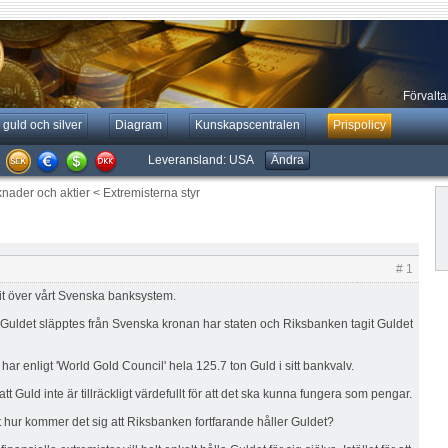
Förvaltar
 guld och silver
Diagram
Kunskapscentralen
Prispolicy
Leveransland:
USA
Ändra
knader och aktier
<
Extremisterna styr
# 1
git över vårt Svenska banksystem.
Guldet släpptes från Svenska kronan har staten och Riksbanken tagit Guldet
ar enligt 'World Gold Council' hela 125.7 ton Guld i sitt bankvalv.
t Guld inte är tillräckligt värdefullt för att det ska kunna fungera som pengar.
 hur kommer det sig att Riksbanken fortfarande håller Guldet?