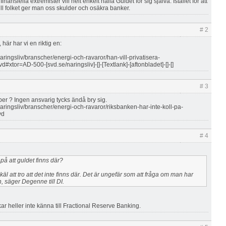
inansiella extremister vill helt enkelt hålla Guldet för sig själva. Istället för att
till folket ger man oss skulder och osäkra banker.
# 2
här har vi en riktig en:
aringsliv/branscher/energi-och-ravaror/han-vill-privatisera-
#xtor=AD-500-[svd.se/naringsliv]-[]-[Textlank]-[aftonbladet]-[]-[]
# 3
pper ? Ingen ansvarig tycks ändå bry sig.
aringsliv/branscher/energi-och-ravaror/riksbanken-har-inte-koll-pa-
vd
# 4
på att guldet finns där?
skäl att tro att det inte finns där. Det är ungefär som att fråga om man har
 säger Degenne till DI.
ar heller inte känna till Fractional Reserve Banking.