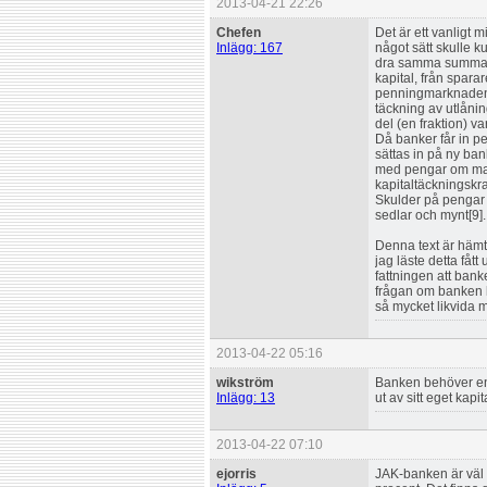
2013-04-21 22:26
Chefen
Det är ett vanligt 
Inlägg: 167
något sätt skulle k
dra samma summa f
kapital, från spara
penningmarknaden, e
täckning av utlåni
del (en fraktion) va
Då banker får in p
sättas in på ny ban
med pengar om man
kapitaltäckningskr
Skulder på pengar 
sedlar och mynt[9].
Denna text är hämt
jag läste detta fått
fattningen att bank
frågan om banken 
så mycket likvida 
2013-04-22 05:16
wikström
Banken behöver end
Inlägg: 13
ut av sitt eget kapita
2013-04-22 07:10
ejorris
JAK-banken är väl 