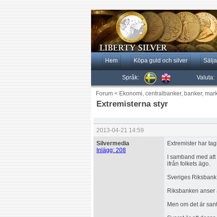
Hem
Köpa guld och silver
Sälja
Språk:
Valuta:
Forum
<
Ekonomi, centralbanker, banker, mar
Extremisterna styr
2013-04-21 14:59
Silvermedia
Extremister har ta
Inlägg: 208
I samband med att 
ifrån folkets ägo.
Sveriges Riksbank h
Riksbanken anser at
Men om det är sant