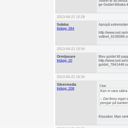
Svaret är att dessa f
ge Guldet tillbaka 
2013-04-21 15:29
Solidus
Apropå extremister, 
Inlägg: 394
http://www.svd.se/n
vattnet_8108086.svd
2013-04-21 15:54
Ormtjusare
Blev guldet till pa
Inlägg: 20
http://www.svd.se/n
guldet_7841448.s
2013-04-21 16:34
Silvermedia
Citat:
Inlägg: 208
Kan ni vara säkra 
– Det finns inget 
pengar på banken,
Klassiker. Man verk