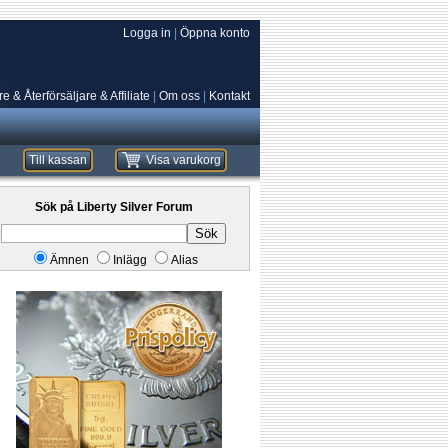
Logga in
|
Öppna konto
e & Återförsäljare & Affiliate
|
Om oss
|
Kontakt
Till kassan
Visa varukorg
Sök på Liberty Silver Forum
Sök
Ämnen
Inlägg
Alias