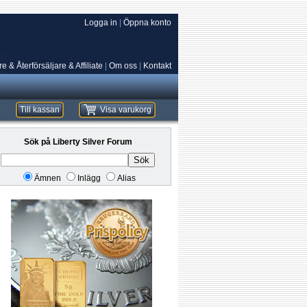
Logga in
|
Öppna konto
e & Återförsäljare & Affiliate
|
Om oss
|
Kontakt
Till kassan
Visa varukorg
Sök på Liberty Silver Forum
Sök
Ämnen
Inlägg
Alias