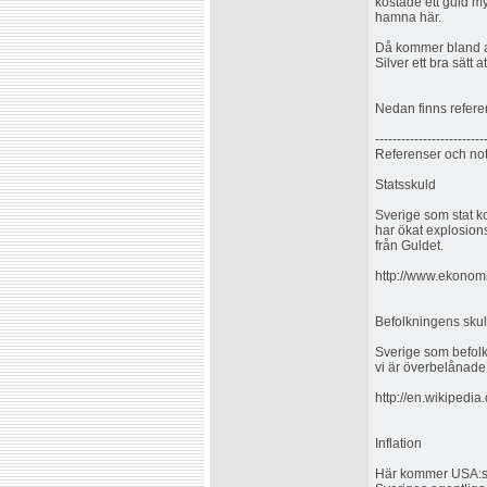
kostade ett guld m
hamna här.
Då kommer bland an
Silver ett bra sätt 
Nedan finns referen
-------------------------
Referenser och not
Statsskuld
Sverige som stat k
har ökat explosions
från Guldet.
http://www.ekonomi
Befolkningens skul
Sverige som befolk
vi är överbelånade
http://en.wikipedia
Inflation
Här kommer USA:s in