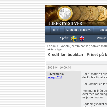
Hem
Köpa guld och silver
Sälja
Språk:
Valuta:
Forum
<
Ekonomi, centralbanker, banker, mar
aktier stiger
Kredit-lån bubblan - Priset på b
2013-04-16 09:44
Silvermedia
Har ni märkt att pri
Inlägg: 208
det för bra för att v
Här kommer en förk
Kommer ni ihåg bo
över med räddningsp
miljarder kronor.
Räddningspaket är 