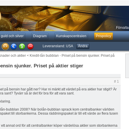
Förvaltar
 guld och silver
Diagram
Kunskapscentralen
Prispolicy
Leveransland:
USA
Ändra
knader och aktier
<
Kredit-lån bubblan - Priset på bensin sjunker. Priset på
ensin sjunker. Priset på aktier stiger
# 1
set på bensin har gått ner? Har ni märkt att värdet på era aktier har stigit? Är
ara sant? Tyvärr så är det för bra för att vara sant.
laring.
lån-bubblan 2008? När bolån-bubblan sprack kom centralbanker världen
aket till storbankerna. Dessa räddningspaket är till ett värde av flera tusen
ett annat ord för att centralbanker köper värdelösa aktier som storbankerna