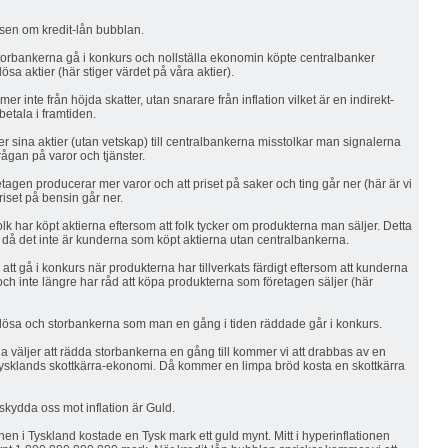
lsen om kredit-lån bubblan.
ta storbankerna gå i konkurs och nollställa ekonomin köpte centralbanker
ösa aktier (här stiger värdet på våra aktier).
 inte från höjda skatter, utan snarare från inflation vilket är en indirekt-
betala i framtiden.
er sina aktier (utan vetskap) till centralbankerna misstolkar man signalerna
ågan på varor och tjänster.
öretagen producerar mer varor och att priset på saker och ting går ner (här är vi
riset på bensin går ner.
folk har köpt aktierna eftersom att folk tycker om produkterna man säljer. Detta
g då det inte är kunderna som köpt aktierna utan centralbankerna.
t gå i konkurs när produkterna har tillverkats färdigt eftersom att kunderna
ch inte längre har råd att köpa produkterna som företagen säljer (här
delösa och storbankerna som man en gång i tiden räddade går i konkurs.
 väljer att rädda storbankerna en gång till kommer vi att drabbas av en
t Tysklands skottkärra-ekonomi. Då kommer en limpa bröd kosta en skottkärra
kydda oss mot inflation är Guld.
nen i Tyskland kostade en Tysk mark ett guld mynt. Mitt i hyperinflationen