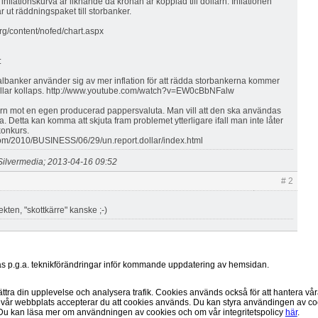
inflationskurva är liknande då kronan är kopplad till dollarn. Inflationen
r ut räddningspaket till storbanker.
rg/content/nofed/chart.aspx
:
lbanker använder sig av mer inflation för att rädda storbankerna kommer
 dollar kollaps. http://www.youtube.com/watch?v=EW0cBbNFalw
llarn mot en egen producerad pappersvaluta. Man vill att den ska användas
. Detta kan komma att skjuta fram problemet ytterligare ifall man inte låter
konkurs.
.com/2010/BUSINESS/06/29/un.report.dollar/index.html
Silvermedia; 2013-04-16 09:52
# 2
ekten, "skottkärre" kanske ;-)
ras p.g.a. teknikförändringar inför kommande uppdatering av hemsidan.
bättra din upplevelse och analysera trafik. Cookies används också för att hantera v
Copyright 2008-2026 Liberty Silver AB - Guld och silver på nätet - All rights reserved
 vår webbplats accepterar du att cookies används. Du kan styra användingen av coo
Cookies- och Integritetspolicy
Powered by
Bullion International Limited
.
Du kan läsa mer om användningen av cookies och om vår integritetspolicy
här
.
KÖPA GULD
|
KÖPA SILVER
|
SÄLJA GULD
|
SÄLJA SILVER