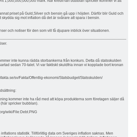
ynt 1,000,000,000,000 mark. När kredit-lån bubblan spricker kommer vi att
nat priset på Guld,Silver och bensin gå upp i höjden. Därför blir Guld och
att skydda sig mot inflation då det är svårare att spara i bensin.
ser och notiser för den som vill få djupare inblick över situationen.
--------------------------------------------------------------------------------------------------------
iser.
ommer inte kunna rädda storbankerna från konkurs. Detta då statsskulden
artad sedan 70-talet. Vi var faktiskt skuldfria innan vi kopplade bort kronan
fakta.se/sv/Fakta/Offentlig-ekonomi/Statsbudget/Statsskulden/
dsättning:
ning kommer inte ha råd med att köpa produkterna som företagen säljer då
 (här spricker bubblan).
.org/wiki/File:Debt.PNG
flations statistik. Tillförlitlig data om Sveriges inflation saknas. Men