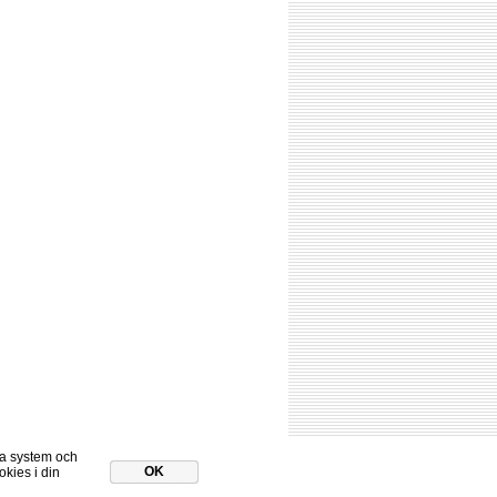
åra system och
OK
kies i din