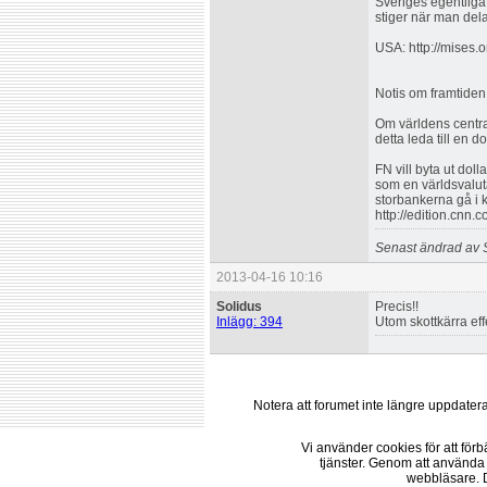
Sveriges egentliga 
stiger när man dela
USA: http://mises.o
Notis om framtiden
Om världens centra
detta leda till en
FN vill byta ut do
som en världsvaluta
storbankerna gå i 
http://edition.cnn
Senast ändrad av 
2013-04-16 10:16
Solidus
Precis!!
Inlägg: 394
Utom skottkärra eff
Notera att forumet inte längre uppdate
Vi använder cookies för att för
tjänster. Genom att använda
webbläsare. 