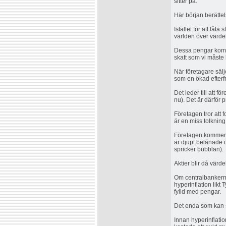
sitter på.
Här början berätte
Istället för att lå
världen över värdel
Dessa pengar kommer
skatt som vi måste 
När företagare sälj
som en ökad efterfr
Det leder till att f
nu). Det är därför p
Företagen tror att 
är en miss tolknin
Företagen kommer at
är djupt belånade o
spricker bubblan).
Aktier blir då vär
Om centralbankerna
hyperinflation lik
fylld med pengar.
Det enda som kan s
Innan hyperinflatio