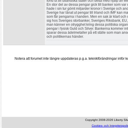
fond ut till utländska stater och detta med hjälp a
En stor del av dessa pengar gick till banker som va
hade i sin tur gömt miljarder kronor i Sverige och a
Sverige har lånat ut pengar till Irland och IMF ka
som får pengarna i handen. Men en sak är klart och de
sig hos Sveriges storbanker, Sveriges Riksbank, EU
man känner en otrygghet kring dessa politiska orga
pengar i fysisk Guld och Silver. Bankerna kommer int
sparar dessa ädelmetaller på ett ställe som man ans
och politikernas händer.
Notera att forumet inte längre uppdateras p.g.a. teknikförändringar inf
Copyright 2008-2026 Liberty Silve
Cookies- och Integritetspoli