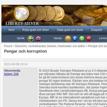
Hem
Köpa guld och silver
Sälja guld och silver
Diagram
Språk:
Valuta:
Lever
Forum
<
Ekonomi, centralbanker, banker, marknader och aktier
<
Pengar och ko
Pengar och korruption
2013-04-09 19:14
Silvermedia
År 2010 lånade Sveriges Riksbank ut ca 5.3 miljarder k
Inlägg: 208
par månader tillbaka att Sverige ska bidra med 100 mi
tur gå till nästa krisland som anses behöva dessa p
pengar till ingen kostnad. Räntan som ska betalas bli
Sveriges befolkning utan till Sveriges Riksbank. P
Svenska bank-kunders bankkonton, det spelar ingen
Swedbank eller Länsförsäkringars AB. Dessa pengar g
lånar pengar ifrån IMF. Det som är värt att lägga på mi
Europa. IMF är en internationell valutafond som har 
Världsbanken och FN. Dessa har i sin tur ett nära
centralbanken The Federal Reserve. När USA hamnade