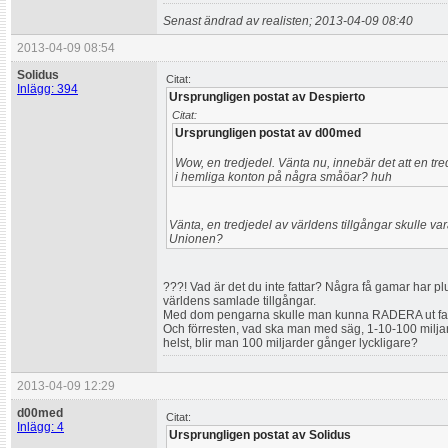
Senast ändrad av realisten; 2013-04-09 08:40
2013-04-09 08:54
Solidus
Citat:
Inlägg: 394
Ursprungligen postat av Despierto
Citat:
Ursprungligen postat av d00med
Wow, en tredjedel. Vänta nu, innebär det att en tr
i hemliga konton på några småöar? huh
Vänta, en tredjedel av världens tillgångar skulle v
Unionen?
???! Vad är det du inte fattar? Några få gamar har pl
världens samlade tillgångar.
Med dom pengarna skulle man kunna RADERA ut fatt
Och förresten, vad ska man med säg, 1-10-100 miljard
helst, blir man 100 miljarder gånger lyckligare?
2013-04-09 12:29
d00med
Citat:
Inlägg: 4
Ursprungligen postat av Solidus