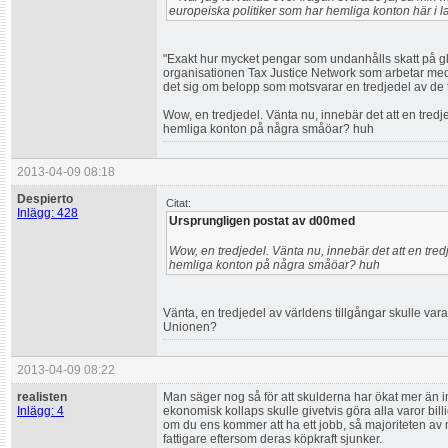
europeiska politiker som har hemliga konton här i l
"Exakt hur mycket pengar som undanhålls skatt på glo
organisationen Tax Justice Network som arbetar med at
det sig om belopp som motsvarar en tredjedel av de ti
Wow, en tredjedel. Vänta nu, innebär det att en tred
hemliga konton på några småöar? huh
2013-04-09 08:18
Despierto
Citat:
Inlägg: 428
Ursprungligen postat av d00med
Wow, en tredjedel. Vänta nu, innebär det att en tre
hemliga konton på några småöar? huh
Vänta, en tredjedel av världens tillgångar skulle var
Unionen?
2013-04-09 08:22
realisten
Man säger nog så för att skulderna har ökat mer än
Inlägg: 4
ekonomisk kollaps skulle givetvis göra alla varor bill
om du ens kommer att ha ett jobb, så majoriteten av m
fattigare eftersom deras köpkraft sjunker.