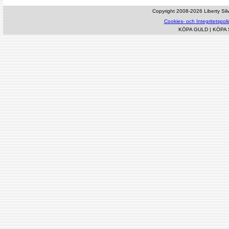
Copyright 2008-2026 Liberty Silve
Cookies- och Integritetspoli
KÖPA GULD
|
KÖPA 