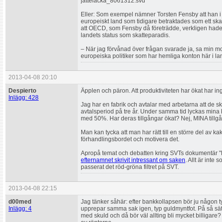
jattelacka_8061312.svd
Eller: Som exempel nämner Torsten Fensby att han 
europeiskt land som tidigare betraktades som ett ska
att OECD, som Fensby då företrädde, verkligen hade r
landets status som skatteparadis.
– När jag förvånad över frågan svarade ja, sa min mo
europeiska politiker som har hemliga konton här i la
2013-04-08 20:10
Despierto
Äpplen och päron. Att produktiviteten har ökat har in
Inlägg: 428
Jag har en fabrik och avtalar med arbetarna att de sk
avtalsperiod på tre år. Under samma tid lyckas mina
med 50%. Har deras tillgångar ökat? Nej, MINA tillgå
Man kan tycka att man har rätt till en större del av ka
förhandlingsbordet och motivera det.
Apropå temat och debatten kring SVTs dokumentär 
efternamnet skrivit intressant om saken
. Allt är inte
passerat det röd-gröna filtret på SVT.
2013-04-08 22:15
d00med
Jag tänker såhär: efter bankkollapsen bör ju någon ty
Inlägg: 4
upprepar samma sak igen, typ guldmyntfot. På så sä
med skuld och då bör väl allting bli mycket billigare? D