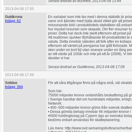
Senast ändrad av d00med; 2013-04-08 15:44
2013-04-08 17:05
Guldkrona
En variabel som inte tas med i denna statistik är pris
Inlägg: 62
varor och tjänster med hjälp skuld vilket gör att priset
missvisande bild i produktivitets statistiken då enba
hur mycket resurser som skapats. Om fler resurser h
priser. Detta har dock inte skett eftersom att priset på 
Att reallönen sjunker iförhållande till produktivitet 
valuta. Detta innebär således att folk efter en kollap
eftersom att värdet på pengarna har gått förlorade. M
sker under en kort tid utan snarare under en lång p
av sitt värde på 100år och inte på ett år (2008). Vi bl
skulder vi har.
Senast ändrad av Guldkrona; 2013-04-08 17:09
2013-04-08 17:49
Solidus
För att våra tillgångar finns på några små, väl utvald
Inlägg: 394
Som här:
75000 miljarder kronor undanhålls beskattning på glo
i Sverige handlar det om hundratals miljarder, enligt 
Network:
• 400–500 miljarder kronor göms från svensk skatter
• Dessa gömda belopp innebär 46 miljarder kronor i f
•5000 holdingbolag på Cypern ägs av svenska bolag
bedöms enbart användas för skatteplanering.
Läs mera: http://www.svd.se/naringsliv/branscher/ba