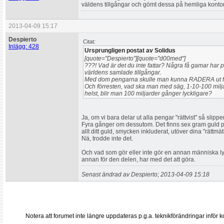
väldens tillgångar och gömt dessa på hemliga konto
2013-04-09 15:17
Despierto
Citat:
Inlägg: 428
Ursprungligen postat av Solidus
[quote="Despierto"][quote="d00med"]
???! Vad är det du inte fattar? Några få gamar har p
världens samlade tillgångar.
Med dom pengarna skulle man kunna RADERA ut fat
Och förresten, vad ska man med säg, 1-10-100 miljar
helst, blir man 100 miljarder gånger lyckligare?
Ja, om vi bara delar ut alla pengar "rättvist" så slipper 
Fyra gånger om dessutom. Det finns sex gram guld p
allt ditt guld, smycken inkluderat, utöver dina "rättmä
Nä, trodde inte det.
Och vad som gör eller inte gör en annan människa lyc
annan för den delen, har med det att göra.
Senast ändrad av Despierto; 2013-04-09 15:18
Notera att forumet inte längre uppdateras p.g.a. teknikförändringar inf