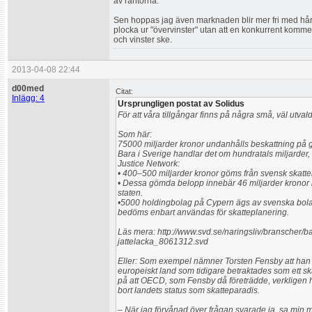
av räntorna.
Sen hoppas jag även marknaden blir mer fri med hårda
plocka ur "övervinster" utan att en konkurrent komme
och vinster ske.
2013-04-08 22:44
d00med
Citat:
Inlägg: 4
Ursprungligen postat av Solidus
För att våra tillgångar finns på några små, väl utval
Som här:
75000 miljarder kronor undanhålls beskattning på gl
Bara i Sverige handlar det om hundratals miljarder, 
Justice Network:
• 400–500 miljarder kronor göms från svensk skatte
• Dessa gömda belopp innebär 46 miljarder kronor i 
staten.
•5000 holdingbolag på Cypern ägs av svenska bola
bedöms enbart användas för skatteplanering.
Läs mera: http://www.svd.se/naringsliv/branscher/b
jattelacka_8061312.svd
Eller: Som exempel nämner Torsten Fensby att han
europeiskt land som tidigare betraktades som ett sk
på att OECD, som Fensby då företrädde, verkligen h
bort landets status som skatteparadis.
– När jag förvånad över frågan svarade ja, sa min m