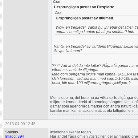
Citat:
Ursprungligen postat av Despierto
Citat:
Ursprungligen postat av d00med
Wow, en tredjedel. Vänta nu, innebär det att en t
undan i hemliga konton på några småöar? huh
Vänta, en tredjedel av världens tillgångar skulle 
Sovjet-Unionen?
???! Vad är det du inte fattar? Några få gamar har p
världens samlade tillgångar.
Med dom pengarna skulle man kunna RADERA ut fat
Och förresten, vad ska man med säg, 1-10-100 miljar
helst, blir man 100 miljarder gånger lyckligare?
Men stopp nu, det beror ju på vilka sorts tillgångar d
miljarder kronor direkt ut i penningmängden lär ju i
gamar som äger orörda marker och andra naturtillgån
kanske man kan snacka om att utrota fattigdomen.
2013-04-09 12:45
Solidus
Inflationen skenar redan..
Inlägg: 394
Här är det fråga om en ytterst liten del av mänsklig