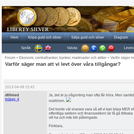
Hem
Köpa guld och silver
Sälja guld och silver
Diagram
Språk:
Valuta:
Lever
Forum
<
Ekonomi, centralbanker, banker, marknader och aktier
<
Varför säger ma
Varför säger man att vi levt över våra tillgångar?
2013-04-08 15:43
d00med
Ja, det är ju någonting man ofta får höra. Men samtid
Inlägg: 4
reallönen.
Det borde väl snarare vara så att vi kan köpa MER eft
offentliga sektorn och finanssektorn lär få gå tillbaka 
vill ha och inte blir påtvingade.
Förklara..