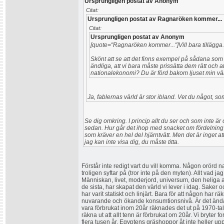
Ursprungligen postat av Anonym
Citat:
Ursprungligen postat av Ragnaröken kommer...
Citat:
Ursprungligen postat av Anonym
[quote="Ragnaröken kommer..."]Vill bara tillägga.
Skönt att se att det finns exempel på sådana som h
ändliga, att vi bara måste prissätta dem rätt och a
nationalekonomi? Du är förd bakom ljuset min vä
Ja, fablernas värld är stor ibland. Vet du något, so
Se dig omkring. I princip allt du ser och som inte är 
sedan. Hur går det ihop med snacket om fördelning
som kräver en hel del hjärntvätt. Men det är inget at
jag kan inte visa dig, du måste titta.
Förstår inte redigt vart du vill komma. Någon orörd na
troligen syftar på (tror inte på den myten). Allt vad j
Människan, livet, moderjord, universum, den heliga a
de sista, har skapat den värld vi lever i idag. Saker 
har varit statiskt och linjärt. Bara för att någon har räkna
nuvarande och ökande konsumtionsnivå. Är det ändå inte
vara förbrukat inom 20år räknades det ut på 1970-ta
räkna ut att allt tenn är förbrukat om 20år. Vi bryter for
flera tusen år. Egyptens gräshoppor åt inte heller up