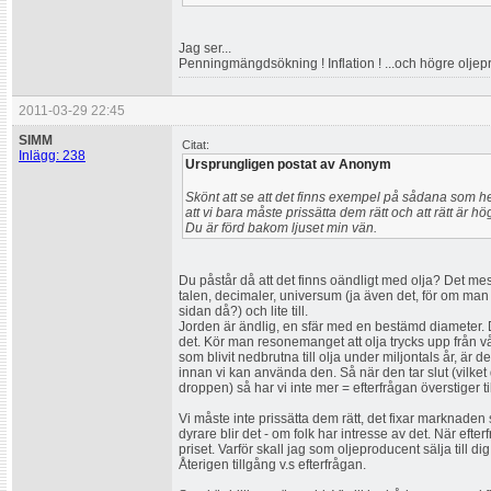
Jag ser...
Penningmängdsökning ! Inflation ! ...och högre oljepri
2011-03-29 22:45
SIMM
Citat:
Inlägg: 238
Ursprungligen postat av Anonym
Skönt att se att det finns exempel på sådana som hel
att vi bara måste prissätta dem rätt och att rätt är
Du är förd bakom ljuset min vän.
Du påstår då att det finns oändligt med olja? Det mes
talen, decimaler, universum (ja även det, för om man 
sidan då?) och lite till.
Jorden är ändlig, en sfär med en bestämd diameter. 
det. Kör man resonemanget att olja trycks upp från vår
som blivit nedbrutna till olja under miljontals år, är 
innan vi kan använda den. Så när den tar slut (vilket de
droppen) så har vi inte mer = efterfrågan överstiger t
Vi måste inte prissätta dem rätt, det fixar marknaden 
dyrare blir det - om folk har intresse av det. När efte
priset. Varför skall jag som oljeproducent sälja till di
Återigen tillgång v.s efterfrågan.