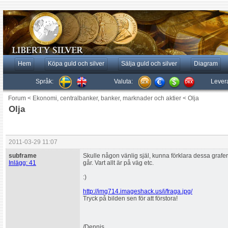
Hem
Köpa guld och silver
Sälja guld och silver
Diagram
Språk:
Valuta:
Lever
Forum
<
Ekonomi, centralbanker, banker, marknader och aktier
<
Olja
Olja
2011-03-29 11:07
subframe
Skulle någon vänlig själ, kunna förklara dessa grafer
Inlägg: 41
går. Vart allt är på väg etc.
:)
http://img714.imageshack.us/i/fraga.jpg/
Tryck på bilden sen för att förstora!
/Dennis