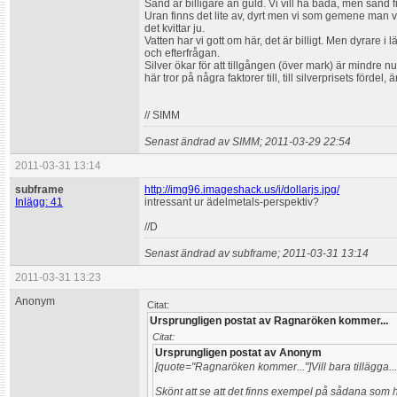
Sand är billigare än guld. Vi vill ha båda, men sand f
Uran finns det lite av, dyrt men vi som gemene man vill
det kvittar ju.
Vatten har vi gott om här, det är billigt. Men dyrare i l
och efterfrågan.
Silver ökar för att tillgången (över mark) är mindre 
här tror på några faktorer till, till silverprisets fördel,
// SIMM
Senast ändrad av SIMM; 2011-03-29 22:54
2011-03-31 13:14
subframe
http://img96.imageshack.us/i/dollarjs.jpg/
Inlägg: 41
intressant ur ädelmetals-perspektiv?
//D
Senast ändrad av subframe; 2011-03-31 13:14
2011-03-31 13:23
Anonym
Citat:
Ursprungligen postat av Ragnaröken kommer...
Citat:
Ursprungligen postat av Anonym
[quote="Ragnaröken kommer..."]Vill bara tillägga...
Skönt att se att det finns exempel på sådana som he