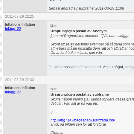
Senast ändrad av subframe; 2011-03-29 11:08
2011-03-29 22:25
Inflations Inflation
Citat:
Inlägg: 22
Ursprungligen postat av Anonym
[quote="Ragnaröken kommer..."]Vill bara tillägga...
Skönt att se att det finns exempel på sådana som hel
att vi bara måste prissätta dem rätt och att rätt är
Du är förd bakom ljuset min vän.
Ja, fablernas värld är stor ibland. Vet du något, som j
2011-03-29 22:33
Inflations Inflation
Citat:
Inlägg: 22
Ursprungligen postat av subframe
Skulle någon vänlig själ, kunna förklara dessa grafe
det går. Vart allt är på väg etc.
:)
http://img714.imageshack.us/i/fraga.jpg/
Tryck på bilden sen för att förstora!
/Dennis