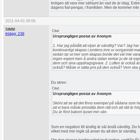
troligen att vara mer sällsynt än vad de är idag. Extre
dagens fiat-pengar, i framtiden. Men de kommer inte att
2011-04-01 00:06
SIMM
Citat:
Inlägg: 238
Ursprungligen postat av Anonym
1. Har jag påstått att oljan är oändlig? Var? Jag har s
kontinuerligt skapas i jordens inre ur oorganiskt ma
sedan tar ut mer som skapas borde det väl inte vara n
ingen expert men å andra sidan verkar ju de sk expe
dem och sina uppdragsgivare. 2. Luften är också ändli
också? Måste vi sätta pris på den också? Vem ska 
Du skrev:
Citat:
Ursprungligen postat av Anonym
Skönt att se att det finns exempel på sådana som hel
att vi bara måste prissätta dem rätt och att rätt är
Du är förd bakom ljuset min vän.
Som en negation till ändlig är väl ändå oändlig. Du ha
vilket med min logik så anser du att den är oändlig.