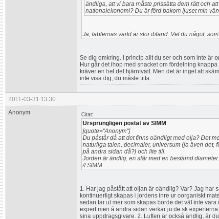
ändliga, att vi bara måste prissätta dem rätt och at
nationalekonomi? Du är förd bakom ljuset min vän
Ja, fablernas värld är stor ibland. Vet du något, som 
Se dig omkring. I princip allt du ser och som inte är 
Hur går det ihop med snacket om fördelning knappa 
kräver en hel del hjärntvätt. Men det är inget att skäm
inte visa dig, du måste titta.
2011-03-31 13:30
Anonym
Citat:
Ursprungligen postat av SIMM
[quote="Anonym"]
Du påstår då att det finns oändligt med olja? Det me
naturliga talen, decimaler, universum (ja även det, 
på andra sidan då?) och lite till.
Jorden är ändlig, en sfär med en bestämd diameter. 
// SIMM
1. Har jag påstått att oljan är oändlig? Var? Jag har sa
kontinuerligt skapas i jordens inre ur oorganiskt mat
sedan tar ut mer som skapas borde det väl inte vara nå
expert men å andra sidan verkar ju de sk experterna
sina uppdragsgivare. 2. Luften är också ändlig, är du 