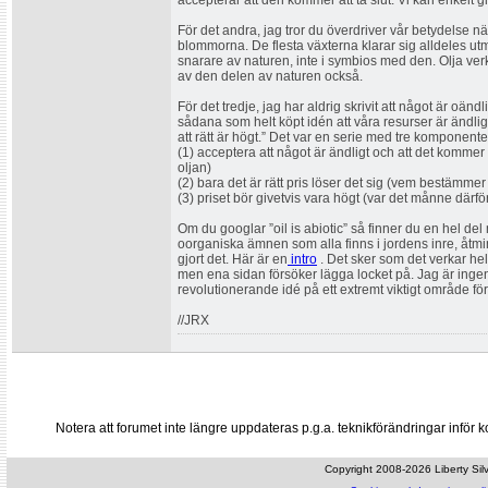
accepterar att den kommer att ta slut. Vi kan enkelt 
För det andra, jag tror du överdriver vår betydelse nä
blommorna. De flesta växterna klarar sig alldeles utm
snarare av naturen, inte i symbios med den. Olja ver
av den delen av naturen också.
För det tredje, jag har aldrig skrivit att något är oänd
sådana som helt köpt idén att våra resurser är ändliga
att rätt är högt.” Det var en serie med tre komponente
(1) acceptera att något är ändligt och att det kommer ta
oljan)
(2) bara det är rätt pris löser det sig (vem bestämmer
(3) priset bör givetvis vara högt (var det månne där
Om du googlar ”oil is abiotic” så finner du en hel del
oorganiska ämnen som alla finns i jordens inre, åt
gjort det. Här är en
intro
. Det sker som det verkar hela
men ena sidan försöker lägga locket på. Jag är ingen
revolutionerande idé på ett extremt viktigt område för
//JRX
Notera att forumet inte längre uppdateras p.g.a. teknikförändringar inf
Copyright 2008-2026 Liberty Silve