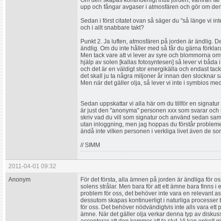
Om den skapas kontinuerligt inuti jorden, varifrån få
upp och fångar avgaser i atmosfären och gör om den ti
Sedan i först citatet ovan så säger du "så länge vi int
och i allt snabbare takt?
Punkt 2. Ja luften, atmosfären på jorden är ändlig. D
ändlig. Om du inte håller med så får du gärna förklara
Men tack vare att vi lever av syre och blommorna o
hjälp av solen [kallas fotosyntesen] så lever vi båda 
och det är en väldigt stor energikälla och endast tack
det skall ju ta några miljoner år innan den slocknar 
Men när det gäller olja, så lever vi inte i symbios med
Sedan uppskattar vi alla här om du tillför en signatur (
är just den "anonyma" personen xxx som svarar och int
skriv vad du vill som signatur och använd sedan sam
utan inloggning, men jag hoppas du förstår problem
ändå inte vilken personen i verkliga livet även de so
// SIMM
2011-04-01 09:32
Anonym
För det första, alla ämnen på jorden är ändliga för oss.
solens strålar. Men bara för att ett ämne bara finns i
problem för oss, det behöver inte vara en relevant 
dessutom skapas kontinuerligt i naturliga processer
för oss. Det behöver nödvändigtvis inte alls vara ett
ämne. När det gäller olja verkar denna typ av diskuss