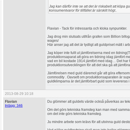
Jag kan därför inte se att det är riskabelt att köpa g
konsumentvaror för tillfället är särskilt högt..
Flavian - Tack för intressanta och kloka synpunkter.
Jag drog min slutsats utifrån grafen som Billion bifoga
wages/
Här anser jag att det är tydligt att guldpriset mätt i
Jag köper inte fullt ut jämförelserna med en tidning
produktionsaparat att göra en tidning idag jämfört m
vad en bil kostade 1914 jämfört med idag… Det har h
produktionsutvecklingen för att det ska gå att jämför
Jämförelsen med guld däremot går att göra eftersom g
commodity . Oavsett om produktionsaparaten är sup
guldklimparna är det jämförbart guld som levereras i
2013-08-29 10:18
Flavian
Du glömmer att guldets värde också påverkas av tek
Inlägg: 346
Om det görs tekniska framsteg kan man med samma a
om det inte görs tekniska framsteg.
Ju mindre arbete som krävs för att utvinna guld desto