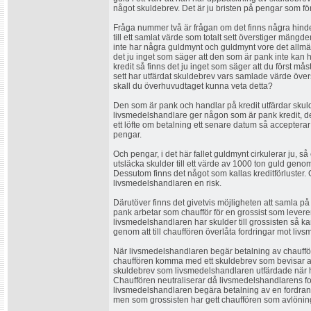
något skuldebrev. Det är ju bristen på pengar som för
Fråga nummer två är frågan om det finns några hinder 
till ett samlat värde som totalt sett överstiger mängd
inte har några guldmynt och guldmynt vore det allmä
det ju inget som säger att den som är pank inte kan
kredit så finns det ju inget som säger att du först må
sett har utfärdat skuldebrev vars samlade värde öv
skall du överhuvudtaget kunna veta detta?
Den som är pank och handlar på kredit utfärdar sku
livsmedelshandlare ger någon som är pank kredit, de
ett löfte om betalning ett senare datum så acceptera
pengar.
Och pengar, i det här fallet guldmynt cirkulerar ju, s
utsläcka skulder till ett värde av 1000 ton guld geno
Dessutom finns det något som kallas kreditförluster. 
livsmedelshandlaren en risk.
Därutöver finns det givetvis möjligheten att samla p
pank arbetar som chaufför för en grossist som levere
livsmedelshandlaren har skulder till grossisten så ka
genom att till chauffören överlåta fordringar mot liv
När livsmedelshandlaren begär betalning av chauffö
chauffören komma med ett skuldebrev som bevisar att
skuldebrev som livsmedelshandlaren utfärdade när h
Chauffören neutraliserar då livsmedelshandlarens f
livsmedelshandlaren begära betalning av en fordran
men som grossisten har gett chauffören som avlöning