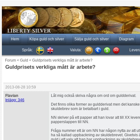
Hem
Köpa guld och silver
Sälja guld och silver
Diagram
Språk:
Valuta:
Lever
Forum
<
Guld
<
Guldprisets verkliga mått är arbete?
Guldprisets verkliga mått är arbete?
2013-08-28 10:59
Flavian
Låt mig också skriva några om ord om guldderivat.
Inlägg: 346
Det finns olika former av guldderivat men det kanske 
skuldebrev som är betalbart i guld.
NN skriver på ett papper att han lovar att till XX leve
papperslappen till NN.
Fråga nummer ett är om NN har någon nytta av att u
ha så kallad uppbackning av skuldebrevet. Givetvis
guld i ett valv att han har uppbackning av skuldebrev