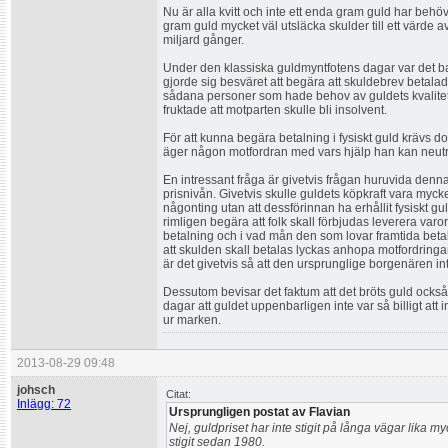
Nu är alla kvitt och inte ett enda gram guld har beh
gram guld mycket väl utsläcka skulder till ett värde 
miljard gånger.
Under den klassiska guldmyntfotens dagar var det bara
gjorde sig besväret att begära att skuldebrev betalad
sådana personer som hade behov av guldets kvalite
fruktade att motparten skulle bli insolvent.
För att kunna begära betalning i fysiskt guld krävs do
äger någon motfordran med vars hjälp han kan neutra
En intressant fråga är givetvis frågan huruvida denna
prisnivån. Givetvis skulle guldets köpkraft vara my
någonting utan att dessförinnan ha erhållit fysiskt 
rimligen begära att folk skall förbjudas leverera varor
betalning och i vad mån den som lovar framtida betaln
att skulden skall betalas lyckas anhopa motfordringa
är det givetvis så att den ursprunglige borgenären int
Dessutom bevisar det faktum att det bröts guld ocks
dagar att guldet uppenbarligen inte var så billigt att
ur marken.
2013-08-29 09:48
johsch
Citat:
Inlägg: 72
Ursprungligen postat av Flavian
Nej, guldpriset har inte stigit på långa vägar lika 
stigit sedan 1980.