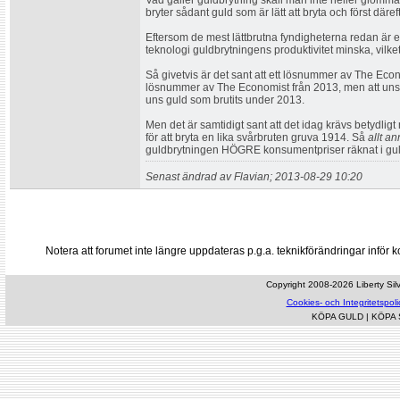
Vad gäller guldbrytning skall man inte heller glömma 
bryter sådant guld som är lätt att bryta och först däref
Eftersom de mest lättbrutna fyndigheterna redan är 
teknologi guldbrytningens produktivitet minska, vilket l
Så givetvis är det sant att ett lösnummer av The Eco
lösnummer av The Economist från 2013, men att uns gu
uns guld som brutits under 2013.
Men det är samtidigt sant att det idag krävs betydlig
för att bryta en lika svårbruten gruva 1914. Så
allt an
guldbrytningen HÖGRE konsumentpriser räknat i gul
Senast ändrad av Flavian; 2013-08-29 10:20
Notera att forumet inte längre uppdateras p.g.a. teknikförändringar inf
Copyright 2008-2026 Liberty Silve
Cookies- och Integritetspoli
KÖPA GULD
|
KÖPA 